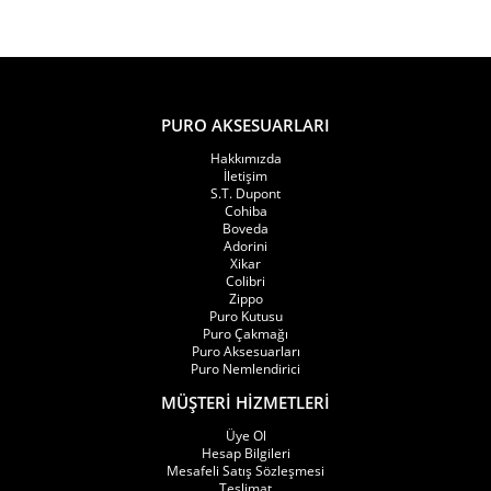
PURO AKSESUARLARI
Hakkımızda
İletişim
S.T. Dupont
Cohiba
Boveda
Adorini
Xikar
Colibri
Zippo
Puro Kutusu
Puro Çakmağı
Puro Aksesuarları
Puro Nemlendirici
MÜŞTERİ HİZMETLERİ
Üye Ol
Hesap Bilgileri
Mesafeli Satış Sözleşmesi
Teslimat