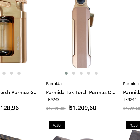
Parmida
Parmida
SEPETE EKLE
SEPET
Parmida Tek Torch Pürmüz Gold Masa Tipi Metal Puro Çakmağı
Parmida Tek Torch Pürmüz Oynar Başlıklı Gold Masa Tipi Metal Puro Çakmağı
TR9243
TR9244
.128,96
₺1.209,60
₺1.728,00
₺1.728,
%30
%30
İndirim
İndiri