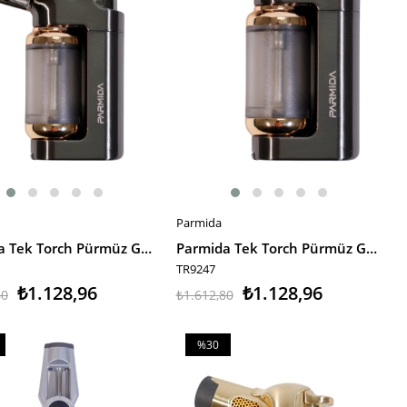
Parmida
E EKLE
SEPETE EKLE
Parmida Tek Torch Pürmüz Gunmetal Masa Tipi Metal Puro Çakmağı
Parmida Tek Torch Pürmüz Gümüş Masa Tipi Metal Puro Çakmağı
TR9247
₺1.128,96
₺1.128,96
80
₺1.612,80
%30
m
İndirim
irim
%30İndirim