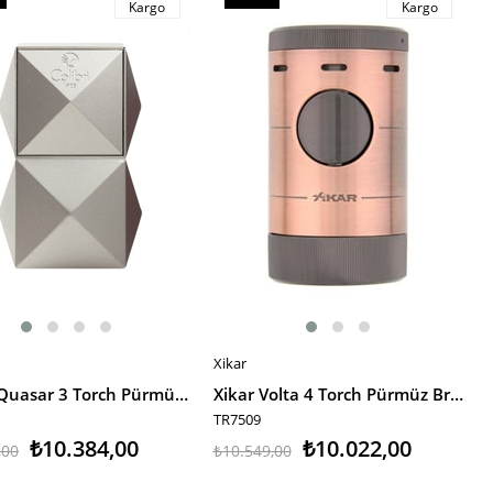
Kargo
Kargo
m
İndirim
irim
%5İndirim
Xikar
E EKLE
SEPETE EKLE
Colibri Quasar 3 Torch Pürmüz Gümüş Masa Tipi Puro Çakmağı
Xikar Volta 4 Torch Pürmüz Bronz Puro Çakmağı
TR7509
₺10.384,00
₺10.022,00
,00
₺10.549,00