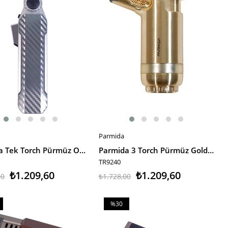
Parmida
E EKLE
SEPETE EKLE
Parmida Tek Torch Pürmüz Oynar Başlıklı Karbon Desenli Gümüş Masa Tipi Metal Puro Çakmağı
Parmida 3 Torch Pürmüz Gold Masa Tipi Metal Puro Çakmağı
TR9240
₺1.209,60
₺1.209,60
00
₺1.728,00
%30
m
İndirim