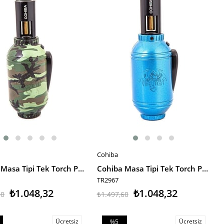
irim
%30İndirim
Cohiba
E EKLE
SEPETE EKLE
Cohiba Masa Tipi Tek Torch Pürmüz Kamuflaj Desen Puro Çakmağı
Cohiba Masa Tipi Tek Torch Pürmüz Puro Çakmağı
TR2967
₺1.048,32
₺1.048,32
60
₺1.497,60
Ücretsiz
Ücretsiz
%5