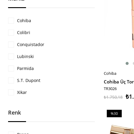
Cohiba
Colibri
Conquistador
Lubinski
Parmida
Cohiba
SEPETE EKLE
S.T. Dupont
TR3026
Xikar
₺1
₺1.750,18
Renk
%30
İndirim
%30İndirim