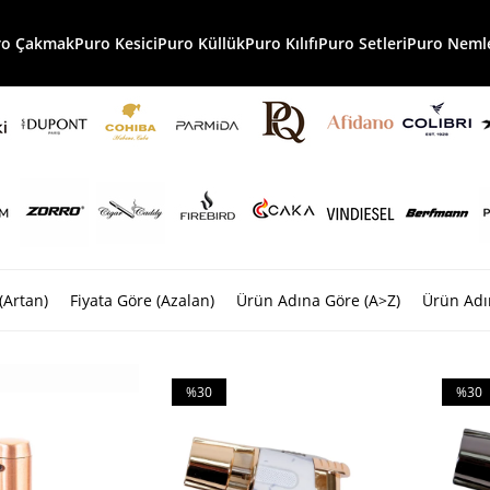
ro Çakmak
Puro Kesici
Puro Küllük
Puro Kılıfı
Puro Setleri
Puro Nemle
(Artan)
Fiyata Göre (Azalan)
Ürün Adına Göre (A>Z)
Ürün Adı
%30
%30
İndirim
İndiri
%30İndirim
%30İnd