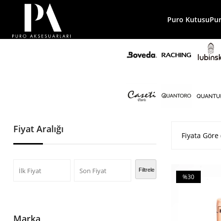
Puro Kutusu
Pu
Fiyat Aralığı
Fiyata Göre 
Filtrele
%30
İndirim
%30İndirim
Marka