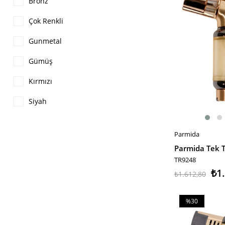
Bronz
Çok Renkli
Gunmetal
Gümüş
Kırmızı
Siyah
Parmida
SEPETE EKLE
TR9248
₺1
₺1.612,80
%30
İndirim