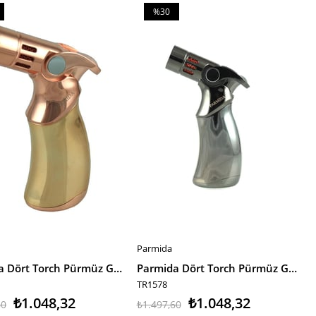
%30
m
İndirim
irim
%30İndirim
Parmida
E EKLE
SEPETE EKLE
Parmida Dört Torch Pürmüz Gold Masa Tip Puro Çakmağı
Parmida Dört Torch Pürmüz Gümüş Masa Tipi Puro Çakmağı
TR1578
₺1.048,32
₺1.048,32
60
₺1.497,60