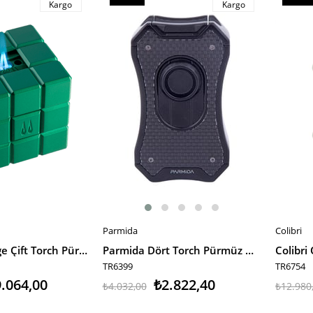
Kargo
Kargo
İndirim
İndiri
%30İndirim
%20İnd
Parmida
Colibri
SEPETE EKLE
SEPET
Colibri Heritage Çift Torch Pürmüz & Soft Flame Yeşil Masa Tipi Puro Çakmağı
Parmida Dört Torch Pürmüz Masa Tipi Siyah Puro Çakmağı
TR6399
TR6754
.064,00
₺2.822,40
₺4.032,00
₺12.980