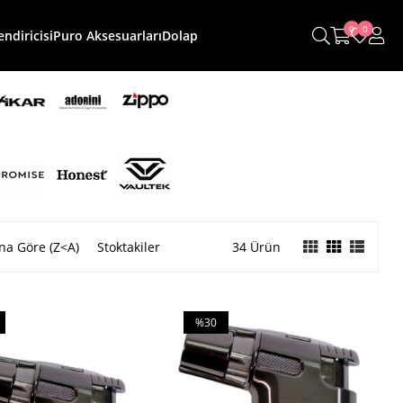
0
0
ndiricisi
Puro Aksesuarları
Dolap
na Göre (Z<A)
Stoktakiler
34 Ürün
%30
m
İndirim
irim
%30İndirim