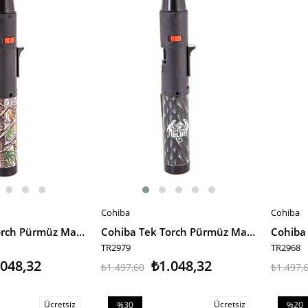
%30İndirim
%30İnd
Cohiba
Cohiba
SEPETE EKLE
SEPET
Cohiba Tek Torch Pürmüz Masa Tipi Puro Çakmağı
Cohiba Tek Torch Pürmüz Masa Tipi Puro Çakmağı
TR2979
TR2968
.048,32
₺1.048,32
₺1.497,60
₺1.497,
Ücretsiz
Ücretsiz
%30
%20