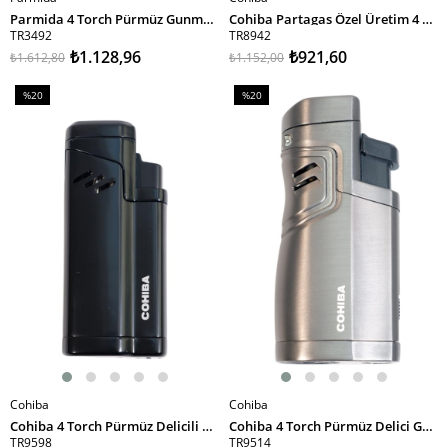
SEPETE EKLE
SEPETE EKLE
Parmida 4 Torch Pürmüz Gunmetal Puro Çakmağı
Cohiba Partagas Özel Üretim 4 Torch Pürmüz Siyah Puro Çakmağı
TR3492
TR8942
₺1.128,96
₺921,60
₺1.612,80
₺1.152,00
%20
%20
İndirim
İndirim
%20İndirim
%20İndirim
Cohiba
Cohiba
SEPETE EKLE
SEPETE EKLE
Cohiba 4 Torch Pürmüz Delicili Siyah Metal Puro Çakmağı
Cohiba 4 Torch Pürmüz Delici Gunmetal Metal Puro Çakmağı
TR9598
TR9514