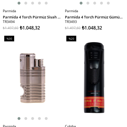
Parmida
Parmida
SEPETE EKLE
SEPETE EKLE
Parmida 4 Torch Pürmüz Siyah Puro Çakmağı
Parmida 4 Torch Pürmüz Gümüş Puro Çakmağı
TR3494
TR3493
₺1.048,32
₺1.048,32
₺1.497,60
₺1.497,60
%30
%20
İndirim
İndirim
%30İndirim
%20İndirim
Parmida
Cohiba