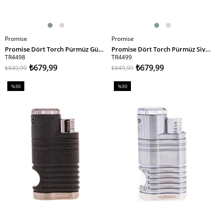
Promise
Promise
SEPETE EKLE
SEPETE EKLE
Promise Dört Torch Pürmüz Gümüş Puro Çakmağı
Promise Dört Torch Pürmüz Siyah-Gümüş Puro Çakmağı
TR4498
TR4499
₺679,99
₺679,99
₺849,99
₺849,99
%30
%30
İndirim
İndirim
%30İndirim
%30İndirim