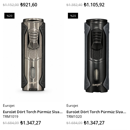
₺921,60
₺1.105,92
₺1.152,00
₺1.382,40
%20
%20
İndirim
İndirim
%20İndirim
%20İndirim
Eurojet
Eurojet
SEPETE EKLE
SEPETE EKLE
Eurojet Dört Torch Pürmüz Siyah Gunmetal Puro Çakmağı TRM1019
Eurojet Dört Torch Pürmüz Siyah Mavi Desenli Puro Çakmağı TRM1020
TRM1019
TRM1020
₺1.347,27
₺1.347,27
₺1.684,09
₺1.684,09