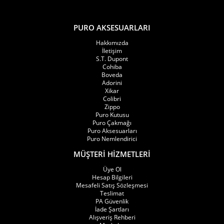
Puro Aksesuarları kategorilerinde bulunan dört alevli
PURO AKSESUARLARI
çakmak seçenekleri; pürmüz alev sistemi, dayanıklı
Hakkımızda
gövde seçenekleri, gazlı kullanım yapısı ve farklı tasarım
İletişim
S.T. Dupont
özellikleriyle geniş ürün çeşitliliği sunmaktadır.
Cohiba
Boveda
Adorini
Dört torch çakmak modelleri; dört ayrı noktadan alev
Xikar
Colibri
çıkışı sağlayan yapısıyla geniş yüzey alanına yönelik güçlü
Zippo
Puro Kutusu
kullanım avantajı sunan özel tasarımlar arasında
Puro Çakmağı
Puro Aksesuarları
bulunmaktadır.
Puro Nemlendirici
MÜŞTERİ HİZMETLERİ
Dört Torch Puro Çakmağı Özellikleri
Üye Ol
Puro Aksesuarları dört torch puro çakmak modelleri;
Hesap Bilgileri
Mesafeli Satış Sözleşmesi
teknik özellikleri, gövde yapısı ve tasarım detaylarına
Teslimat
PA Güvenlik
göre farklı seçeneklerden oluşmaktadır.
İade Şartları
Alışveriş Rehberi