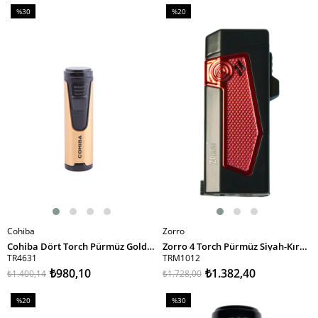
%30
%20
İndirim
İndirim
%30İndirim
%20İndirim
Cohiba
Zorro
SEPETE EKLE
SEPETE EKLE
Cohiba Dört Torch Pürmüz Gold Silindir Puro Çakmağı
Zorro 4 Torch Pürmüz Siyah-Kırmızı Metal Puro Çakmağı
TR4631
TRM1012
₺980,10
₺1.382,40
₺1.400,14
₺1.728,00
%20
%30
İndirim
İndirim