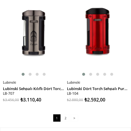
%10İndirim
%10İndirim
Lubinski
Lubinski
SEPETE EKLE
SEPETE EKLE
Lubinski Sehpalı Kılıflı Dört Torch Puro Çakmağı Gunmetal-Siyah LB-707
Lubinski Dört Torch Sehpalı Puro Çakmağı Kırmızı LB-104
LB-707
LB-104
₺3.110,40
₺2.592,00
₺3.456,00
₺2.880,00
1
2
>