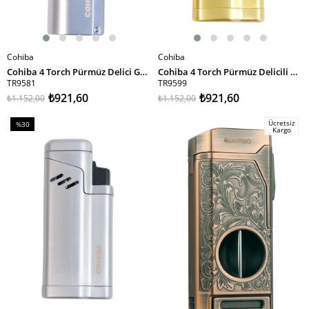
Cohiba
Cohiba
SEPETE EKLE
SEPETE EKLE
Cohiba 4 Torch Pürmüz Delici Gümüş Metal Puro Çakmağı
Cohiba 4 Torch Pürmüz Delicili Gold Metal Puro Çakmağı
TR9581
TR9599
₺921,60
₺921,60
₺1.152,00
₺1.152,00
Ücretsiz
%30
Kargo
İndirim
%30İndirim