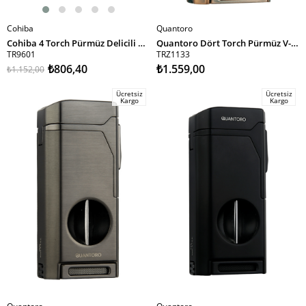
Cohiba
Quantoro
SEPETE EKLE
SEPETE EKLE
Cohiba 4 Torch Pürmüz Delicili Gümüş Metal Puro Çakmağı
Quantoro Dört Torch Pürmüz V-Kesici/Delicili Bakır Metal Puro Çakmağı
TR9601
TRZ1133
₺806,40
₺1.559,00
₺1.152,00
Ücretsiz
Ücretsiz
Kargo
Kargo