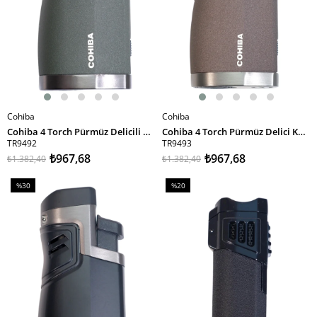
Cohiba
Cohiba
SEPETE EKLE
SEPETE EKLE
Cohiba 4 Torch Pürmüz Delicili Haki Metal Puro Çakmağı
Cohiba 4 Torch Pürmüz Delici Kahverengi Metal Puro Çakmağı
TR9492
TR9493
₺967,68
₺967,68
₺1.382,40
₺1.382,40
%30
%20
İndirim
İndirim
%30İndirim
%20İndirim