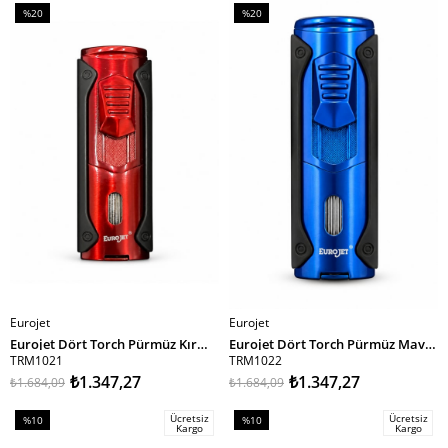
%20
%20
İndirim
İndirim
%20İndirim
%20İndirim
Eurojet
Eurojet
SEPETE EKLE
SEPETE EKLE
Eurojet Dört Torch Pürmüz Kırmızı Siyah Puro Çakmağı TRM1021
Eurojet Dört Torch Pürmüz Mavi Siyah Puro Çakmağı TRM1022
TRM1021
TRM1022
₺1.347,27
₺1.347,27
₺1.684,09
₺1.684,09
Ücretsiz
Ücretsiz
%10
%10
Kargo
Kargo
İndirim
İndirim