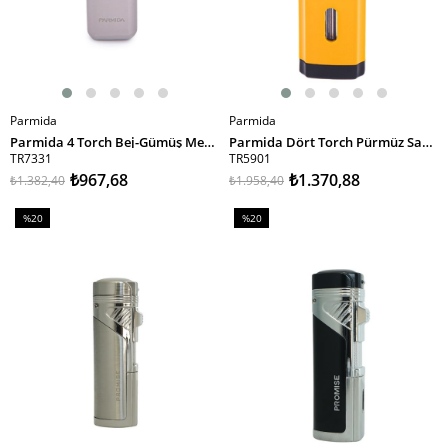
Parmida
Parmida
SEPETE EKLE
SEPETE EKLE
Parmida 4 Torch Bej-Gümüş Metal Puro Çakmağı
Parmida Dört Torch Pürmüz Sarı Puro Çakmağı
TR7331
TR5901
₺967,68
₺1.370,88
₺1.382,40
₺1.958,40
%20
%20
İndirim
İndirim
%20İndirim
%20İndirim