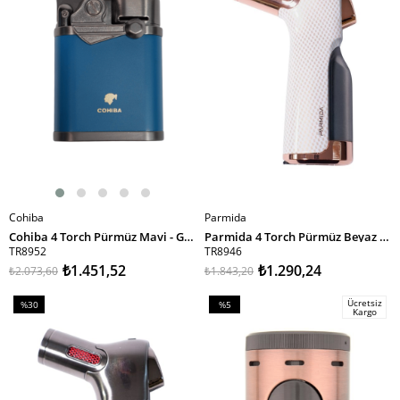
Cohiba
Parmida
SEPETE EKLE
SEPETE EKLE
Cohiba 4 Torch Pürmüz Mavi - Gunmetal Puro Çakmağı
Parmida 4 Torch Pürmüz Beyaz Masa Tipi Puro Çakmağı
TR8952
TR8946
₺1.451,52
₺1.290,24
₺2.073,60
₺1.843,20
Ücretsiz
%30
%5
Kargo
İndirim
İndirim
%30İndirim
%5İndirim