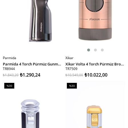
Parmida
Xikar
SEPETE EKLE
SEPETE EKLE
Parmida 4 Torch Pürmüz Gunmetal Masa Tipi Puro Çakmağı
Xikar Volta 4 Torch Pürmüz Bronz Puro Çakmağı
TR8944
TR7509
₺1.290,24
₺10.022,00
₺1.843,20
₺10.549,00
%30
%30
İndirim
İndirim
%30İndirim
%30İndirim