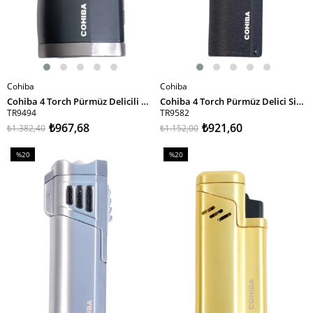
Cohiba
Cohiba
SEPETE EKLE
SEPETE EKLE
Cohiba 4 Torch Pürmüz Delicili Siyah Metal Puro Çakmağı
Cohiba 4 Torch Pürmüz Delici Siyah Metal Puro Çakmağı
TR9494
TR9582
₺967,68
₺921,60
₺1.382,40
₺1.152,00
%20
%20
İndirim
İndirim
%20İndirim
%20İndirim