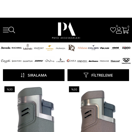
0
0
SIRALAMA
FILTRELEME
%30
%30
İndirim
İndirim
%30İndirim
%30İndirim