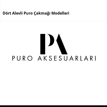
Dört Alevli Puro Çakmağı Modelleri
Puro Aksesuarları dört alevli puro çakmağı kategorisi;
güçlü alev performansı, geniş alev yüzeyi ve dört çıkışlı
torch teknolojisine sahip premium çakmak
modellerinden oluşmaktadır. Quad torch, dört torch
veya dört jet alevli çakmak olarak bilinen modeller; güçlü
mekanizma yapısı ve modern tasarım detaylarıyla en çok
araştırılan puro aksesuarları arasında yer almaktadır.