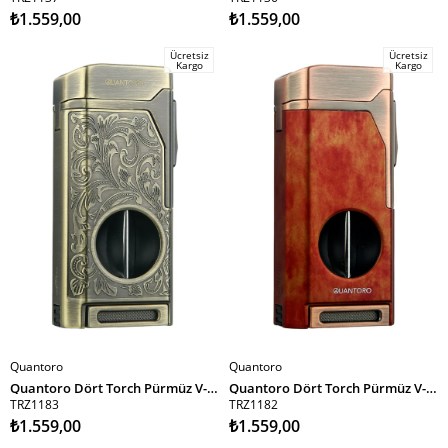
₺1.559,00
₺1.559,00
Ücretsiz
Ücretsiz
Kargo
Kargo
Quantoro
Quantoro
SEPETE EKLE
SEPETE EKLE
Quantoro Dört Torch Pürmüz V-Kesici/Delicili Bronz Metal Puro Çakmağı
Quantoro Dört Torch Pürmüz V-Kesici/Delicili Kahverengi Metal Puro Çakmağı
TRZ1183
TRZ1182
₺1.559,00
₺1.559,00