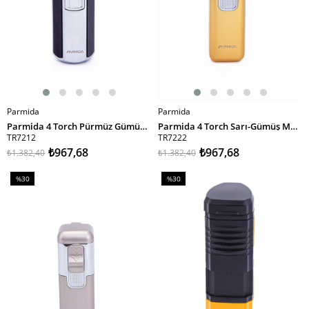
Parmida
Parmida
SEPETE EKLE
SEPETE EKLE
Parmida 4 Torch Pürmüz Gümüş-Siyah Metal Puro Çakmağı
Parmida 4 Torch Sarı-Gümüş Metal Puro Çakmağı
TR7212
TR7222
₺967,68
₺967,68
₺1.382,40
₺1.382,40
%30
%30
İndirim
İndirim
%30İndirim
%30İndirim