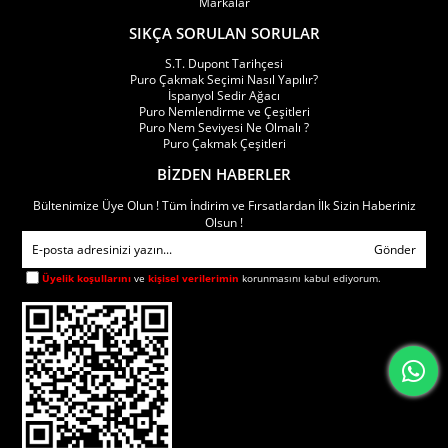
Markalar
Dört alevli çakmaklarda öne çıkan özellikler:
SIKÇA SORULAN SORULAR
S.T. Dupont Tarihçesi
Quad torch teknolojisi
Puro Çakmak Seçimi Nasıl Yapılır?
İspanyol Sedir Ağacı
Dört bağımsız jet alev çıkışı
Puro Nemlendirme ve Çeşitleri
Puro Nem Seviyesi Ne Olmalı ?
Dörtlü pürmüz sistemi
Puro Çakmak Çeşitleri
Geniş alev yüzeyi
BİZDEN HABERLER
Güçlü mekanizma yapısı
Bültenimize Üye Olun ! Tüm İndirim ve Fırsatlardan İlk Sizin Haberiniz
Olsun !
Butan gaz ile çalışma
Gönder
Tekrar doldurulabilir sistem
Üyelik koşullarını
ve
kişisel verilerimin
korunmasını kabul ediyorum.
Ayarlanabilir alev seviyesi
Rüzgâra dayanıklı yapı
Ergonomik tasarım
Metal gövde seçenekleri
Geniş gaz haznesi seçenekleri