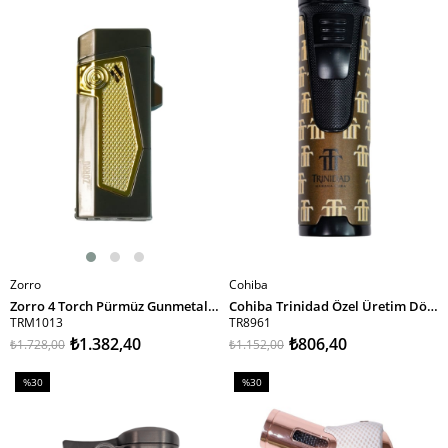
%20İndirim
%30İndirim
Zorro
Cohiba
SEPETE EKLE
SEPETE EKLE
Zorro 4 Torch Pürmüz Gunmetal-Sarı Metal Puro Çakmağı
Cohiba Trinidad Özel Üretim Dört Torch Pürmüz Kahverengi Puro Çakmağı
TRM1013
TR8961
₺1.382,40
₺806,40
₺1.728,00
₺1.152,00
%30
%30
İndirim
İndirim
%30İndirim
%30İndirim