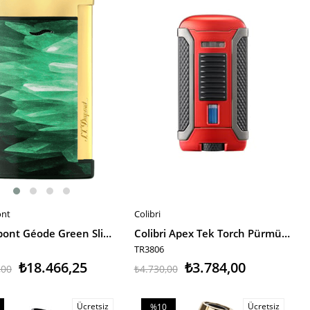
irim
%20İndirim
ont
Colibri
E EKLE
SEPETE EKLE
S.T. Dupont Géode Green Slim 7 Puro Çakmağı 27036 TR9915
Colibri Apex Tek Torch Pürmüz Metalik Kırmızı-Siyah Puro Çakmağı
TR3806
₺18.466,25
₺3.784,00
,00
₺4.730,00
Ücretsiz
Ücretsiz
%10