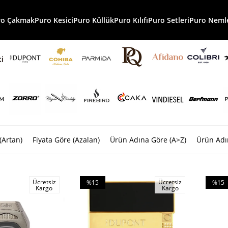
ro Çakmak
Puro Kesici
Puro Küllük
Puro Kılıfı
Puro Setleri
Puro Nemle
(Artan)
Fiyata Göre (Azalan)
Ürün Adına Göre (A>Z)
Ürün Adı
Ücretsiz
Ücretsiz
%15
%15
Kargo
Kargo
İndirim
İndiri
%15İndirim
%15İnd