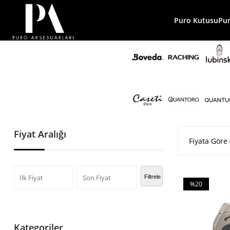
Puro Kutusu
Pu
Fiyat Aralığı
Fiyata Göre 
Filtrele
%20
İndirim
%20İndirim
Kategoriler