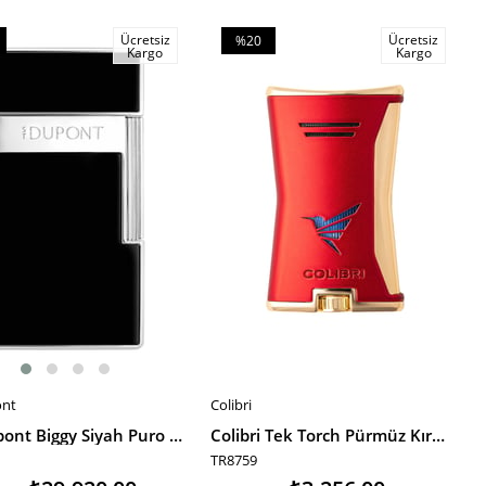
Ücretsiz
Ücretsiz
%20
Kargo
Kargo
m
İndirim
irim
%20İndirim
ont
Colibri
E EKLE
SEPETE EKLE
S.T. Dupont Biggy Siyah Puro Çakmağı 25221
Colibri Tek Torch Pürmüz Kırmızı Slim Puro Çakmağı TR8759
TR8759