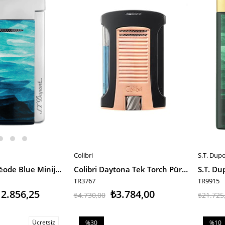
%20İndirim
%15İnd
Colibri
S.T. Dup
SEPETE EKLE
SEPET
S.T. Dupont Géode Blue Minijet Puro Çakmağı 10835 TR9911
Colibri Daytona Tek Torch Pürmüz Rose-Siyah Puro Çakmağı
TR3767
TR9915
2.856,25
₺3.784,00
₺4.730,00
₺21.725
Ücretsiz
%30
%10