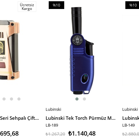
Ücretsiz
%10
%10
Kargo
İndirim
İndiri
%10İndirim
%10İnd
Lubinski
Lubinski
SEPETE EKLE
SEPET
Lubinski Yeni Seri Sehpalı Çift Delicili Üç Torch Puro Çakmağı Gold LB-163
Lubinski Tek Torch Pürmüz Mavi Puro Çakmağı LB-189
LB-189
LB-149
.695,68
₺1.140,48
₺1.267,20
₺2.880,