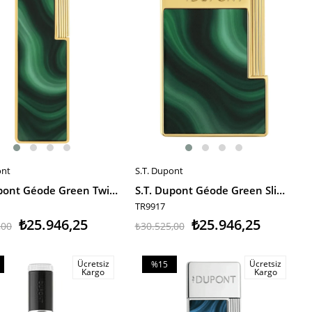
ont
S.T. Dupont
E EKLE
SEPETE EKLE
S.T. Dupont Géode Green Twiggy Puro Çakmağı 30036 TR9921
S.T. Dupont Géode Green Slimmy Puro Çakmağı 28036 TR9917
TR9917
₺25.946,25
₺25.946,25
,00
₺30.525,00
Ücretsiz
Ücretsiz
%15
Kargo
Kargo
m
İndirim
irim
%15İndirim