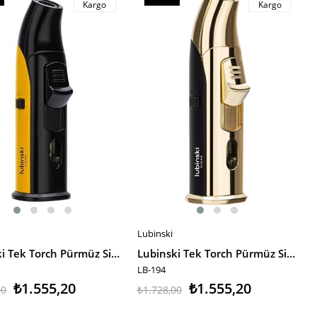
Kargo
Kargo
m
İndirim
irim
%10İndirim
Lubinski
E EKLE
SEPETE EKLE
Lubinski Tek Torch Pürmüz Siyah Sarı Metal Masa Tipi Puro Çakmağı LB-195
Lubinski Tek Torch Pürmüz Siyah Gold Metal Masa Tipi Puro Çakmağı LB-194
LB-194
₺1.555,20
₺1.555,20
00
₺1.728,00