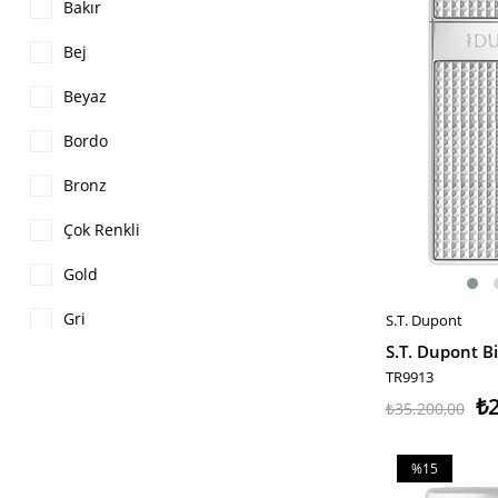
%15İndirim
Bakır
Lubinski
Bej
Monte Cristo
Beyaz
Parmida
Bordo
PremiumQuality
Bronz
Çok Renkli
Gold
Gri
S.T. Dupont
SEPETE EKLE
Gunmetal
TR9913
₺2
Gümüş
₺35.200,00
Haki
%15
Kahverengi
İndirim