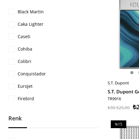
Black Martin
Caka Lighter
Caseti
Cohiba
Colibri
Conquistador
S.T. Dupont
SEPETE EKLE
Eurojet
Firebird
TR9916
₺2
₺30.525,00
Guevara
Renk
Honest
%15
İndirim
Jobon