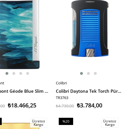
irim
%20İndirim
ont
Colibri
E EKLE
SEPETE EKLE
S.T. Dupont Géode Blue Slim 7 Puro Çakmağı 27035 TR9914
Colibri Daytona Tek Torch Pürmüz Metalik Mavi-Siyah Puro Çakmağı
TR3763
₺18.466,25
₺3.784,00
,00
₺4.730,00
Ücretsiz
Ücretsiz
%20
Kargo
Kargo
m
İndirim