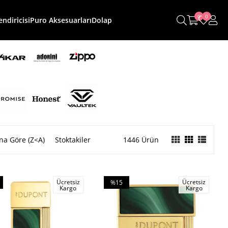
0
0
ndiricisi
Puro Aksesuarları
Dolap
na Göre (Z<A)
Stoktakiler
1446 Ürün
Ücretsiz
Ücretsiz
%15
Kargo
Kargo
m
İndirim
irim
%15İndirim