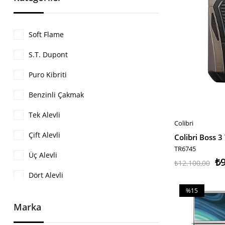
Soft Flame
S.T. Dupont
Puro Kibriti
Benzinli Çakmak
Tek Alevli
Colibri
SEPETE EKLE
Çift Alevli
TR6745
Üç Alevli
₺9
₺12.100,00
Dört Alevli
%15
Masa Tipi
İndirim
Marka
%15İndirim