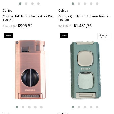
Cohiba
Cohiba
SEPETE EKLE
SEPETE EKLE
Cohiba Tek Torch Perde Alev Desenli Metal Puro Çakmağı
Cohiba Çift Torch Pürmüz Kesici & Delici Gümüş Metal Puro Çakmağı
TR9545
TR9548
₺905,52
₺1.481,76
₺1.293,60
₺2.116,80
Ücretsiz
%30
%30
Kargo
İndirim
İndirim
%30İndirim
%30İndirim