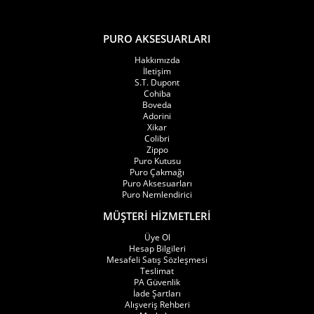
kategorileri arasında bulunmaktadır.
PURO AKSESUARLARI
Puro Aksesuarları kategorilerinde yer alan humidor, puro kutusu,
Hakkımızda
elektronik humidor, puro kesici, küllük ve aksesuar setleriyle
İletişim
S.T. Dupont
birlikte değerlendirildiğinde çakmak kategorisi; premium
Cohiba
Boveda
aksesuar dünyasının en önemli tamamlayıcı ürün gruplarından
Adorini
Xikar
biri olarak öne çıkmaktadır.
Colibri
Zippo
Puro Kutusu
Tek Alevli (Single Torch) Çakmak Modelleri
Puro Çakmağı
Puro Aksesuarları
Puro Aksesuarları tek alevli yani single torch çakmak modelleri;
Puro Nemlendirici
MÜŞTERİ HİZMETLERİ
kontrollü kullanım, kompakt yapı ve minimal tasarım anlayışıyla
Üye Ol
öne çıkan ürün grupları arasında yer almaktadır. Tek çıkışlı jet
Hesap Bilgileri
Mesafeli Satış Sözleşmesi
flame sistemi sayesinde daha dengeli kullanım avantajı sunan bu
Teslimat
PA Güvenlik
modeller, özellikle taşınabilir premium aksesuar arayan
İade Şartları
Alışveriş Rehberi
kullanıcılar tarafından yoğun ilgi görmektedir.