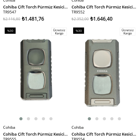
Cohiba
Cohiba
SEPETE EKLE
SEPETE EKLE
Cohiba Çift Torch Pürmüz Kesici & Delici Bronz Metal Puro Çakmağı
Cohiba Çift Torch Pürmüz Kesici & Delici & İğneli Yeşil Metal Puro Çakmağı
TR9547
TR9552
₺1.481,76
₺1.646,40
₺2.116,80
₺2.352,00
Ücretsiz
Ücretsiz
%30
%30
Kargo
Kargo
İndirim
İndirim
%30İndirim
%30İndirim
Cohiba
Cohiba
SEPETE EKLE
SEPETE EKLE
Cohiba Çift Torch Pürmüz Kesici & Delici & İğneli Gunmetal Metal Puro Çakmağı
Cohiba Çift Torch Pürmüz Kesici & Delici & İğneli Füme Metal Puro Çakmağı
TR9555
TR9554