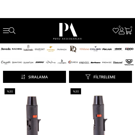
0
0
SIRALAMA
FILTRELEME
%30
%30
İndirim
İndirim
%30İndirim
%30İndirim