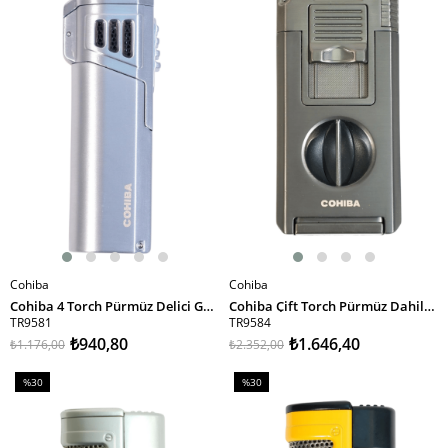
%20İndirim
%30İndirim
Cohiba
Cohiba
SEPETE EKLE
SEPETE EKLE
Cohiba 4 Torch Pürmüz Delici Gümüş Metal Puro Çakmağı
Cohiba Çift Torch Pürmüz Dahili Kesici Delicili Gunmetal Metal Puro Çakmağı
TR9581
TR9584
₺940,80
₺1.646,40
₺1.176,00
₺2.352,00
%30
%30
İndirim
İndirim
%30İndirim
%30İndirim