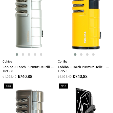
Cohiba
Cohiba
SEPETE EKLE
SEPETE EKLE
Cohiba 3 Torch Pürmüz Delicili Gümüş Puro Çakmağı
Cohiba 3 Torch Pürmüz Delicili Sarı Puro Çakmağı
TR9588
TR9590
₺740,88
₺740,88
₺1.058,40
₺1.058,40
%20
%30
İndirim
İndirim
%20İndirim
%30İndirim