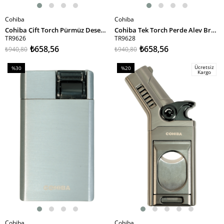
Cohiba
Cohiba
SEPETE EKLE
SEPETE EKLE
Cohiba Çift Torch Pürmüz Desenli Metal Puro Çakmağı
Cohiba Tek Torch Perde Alev Bronz Metal Puro Çakmağı
TR9626
TR9628
₺658,56
₺658,56
₺940,80
₺940,80
Ücretsiz
%30
%20
Kargo
İndirim
İndirim
%30İndirim
%20İndirim
Cohiba
Cohiba