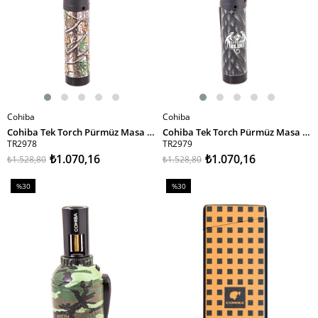
Cohiba
Cohiba
SEPETE EKLE
SEPETE EKLE
Cohiba Tek Torch Pürmüz Masa Tipi Puro Çakmağı
Cohiba Tek Torch Pürmüz Masa Tipi Puro Çakmağı
TR2978
TR2979
₺1.070,16
₺1.070,16
₺1.528,80
₺1.528,80
%30
%30
İndirim
İndirim
%30İndirim
%30İndirim