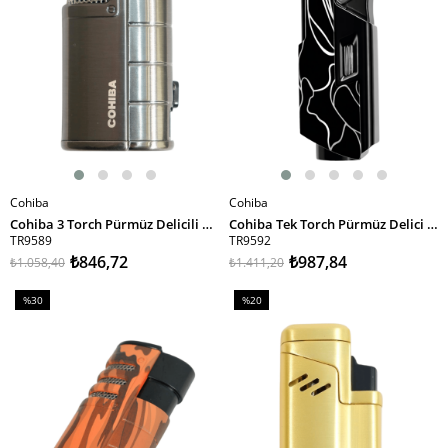
Cohiba
Cohiba
SEPETE EKLE
SEPETE EKLE
Cohiba 3 Torch Pürmüz Delicili Gunmetal Puro Çakmağı
Cohiba Tek Torch Pürmüz Delici İğneli Desenli Metal Puro Çakmağı
TR9589
TR9592
₺846,72
₺987,84
₺1.058,40
₺1.411,20
%30
%20
İndirim
İndirim
%30İndirim
%20İndirim