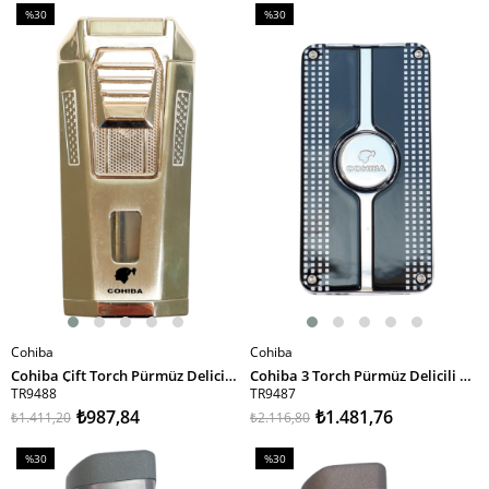
%30
%30
İndirim
İndirim
%30İndirim
%30İndirim
Cohiba
Cohiba
SEPETE EKLE
SEPETE EKLE
Cohiba Çift Torch Pürmüz Delicili Gold Metal Puro Çakmağı
Cohiba 3 Torch Pürmüz Delicili Siyah Beyaz Nokta Desenli Metal Puro Çakmağı
TR9488
TR9487
₺987,84
₺1.481,76
₺1.411,20
₺2.116,80
%30
%30
İndirim
İndirim