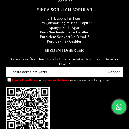
Markalar
SIKÇA SORULAN SORULAR
Single torch modeller:
S.T. Dupont Tarihçesi
Kompakt gövde yapısı sunar
Puro Çakmak Seçimi Nasıl Yapılır?
İspanyol Sedir Ağacı
Puro Nemlendirme ve Çeşitleri
Cep taşımaya uygundur
Puro Nem Seviyesi Ne Olmalı ?
Puro Çakmak Çeşitleri
Ergonomik kullanım avantajı sağlar
BİZDEN HABERLER
Bültenimize Üye Olun ! Tüm İndirim ve Fırsatlardan İlk Sizin Haberiniz
Minimal tasarım anlayışıyla öne çıkar
Olsun !
Metal gövdeli premium seçenekler içerir
Gönder
Üyelik koşullarını
ve
kişisel verilerimin
korunmasını kabul ediyorum.
Puro Aksesuarları single torch kategorisinde mat siyah, krom
kaplama, gunmetal ve lak detaylı modeller yoğun şekilde
araştırılmaktadır.
Çift Alevli (Double Torch) Çakmak Modelleri
Puro Aksesuarları double torch çakmak modelleri; dengeli