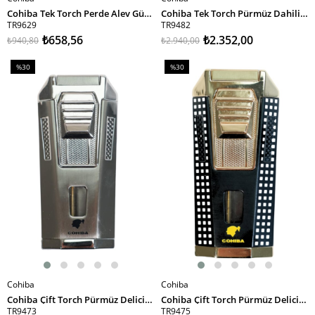
SEPETE EKLE
SEPETE EKLE
Cohiba Tek Torch Perde Alev Gümüş Metal Puro Çakmağı
Cohiba Tek Torch Pürmüz Dahili S-V Cut & İğneli Gunmetal Metal Puro Çakmağı - TR9482
TR9629
TR9482
₺658,56
₺2.352,00
₺940,80
₺2.940,00
%30
%30
İndirim
İndirim
%30İndirim
%30İndirim
Cohiba
Cohiba
SEPETE EKLE
SEPETE EKLE
Cohiba Çift Torch Pürmüz Delicili Gümüş Metal Puro Çakmağı
Cohiba Çift Torch Pürmüz Delicili Siyah Beyaz Nokta Desenli Metal Puro Çakmağı
TR9473
TR9475