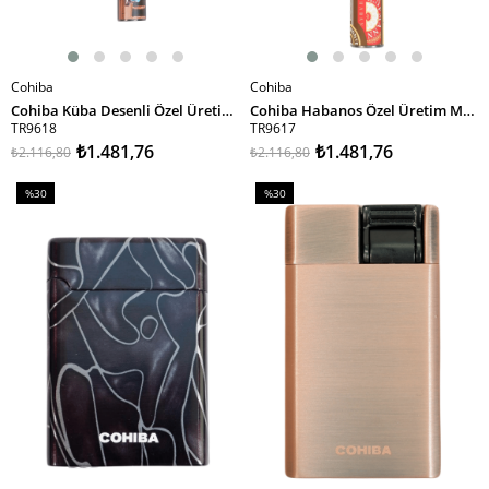
Cohiba
Cohiba
SEPETE EKLE
SEPETE EKLE
Cohiba Küba Desenli Özel Üretim Metal Puro Tüpü & Tek Torch Pürmüz Puro Çakmağı
Cohiba Habanos Özel Üretim Metal Puro Tüpü & Tek Torch Pürmüz Puro Çakmağı
TR9618
TR9617
₺1.481,76
₺1.481,76
₺2.116,80
₺2.116,80
%30
%30
İndirim
İndirim
%30İndirim
%30İndirim