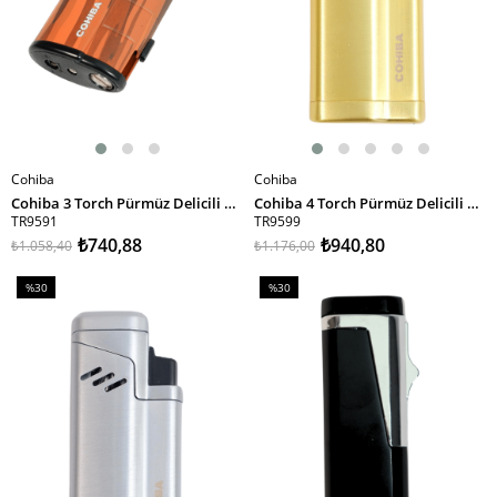
Cohiba
Cohiba
SEPETE EKLE
SEPETE EKLE
Cohiba 3 Torch Pürmüz Delicili Kamuflaj Desenli Kahverengi Puro Çakmağı
Cohiba 4 Torch Pürmüz Delicili Gold Metal Puro Çakmağı
TR9591
TR9599
₺740,88
₺940,80
₺1.058,40
₺1.176,00
%30
%30
İndirim
İndirim
%30İndirim
%30İndirim