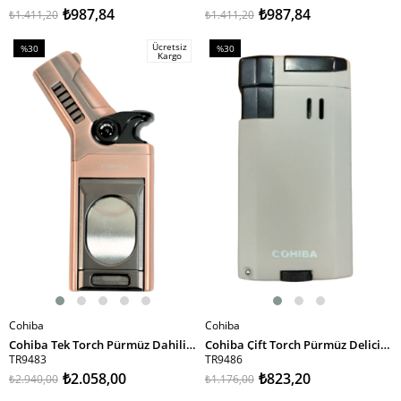
₺987,84
₺987,84
₺1.411,20
₺1.411,20
Ücretsiz
%30
%30
Kargo
İndirim
İndirim
%30İndirim
%30İndirim
Cohiba
Cohiba
SEPETE EKLE
SEPETE EKLE
Cohiba Tek Torch Pürmüz Dahili S-V Cut & İğneli Bronz Metal Puro Çakmağı
Cohiba Çift Torch Pürmüz Delicili Füme Metal Puro Çakmağı
TR9483
TR9486
₺2.058,00
₺823,20
₺2.940,00
₺1.176,00