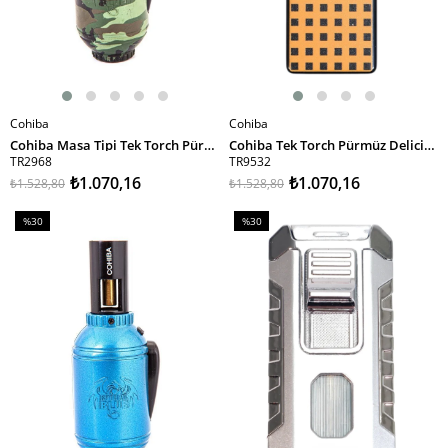
Cohiba
Cohiba
SEPETE EKLE
SEPETE EKLE
Cohiba Masa Tipi Tek Torch Pürmüz Kamuflaj Desen Puro Çakmağı
Cohiba Tek Torch Pürmüz Delicili Turuncu Nokta Desenli Metal Puro Çakmağı
TR2968
TR9532
₺1.070,16
₺1.070,16
₺1.528,80
₺1.528,80
%30
%30
İndirim
İndirim
%30İndirim
%30İndirim