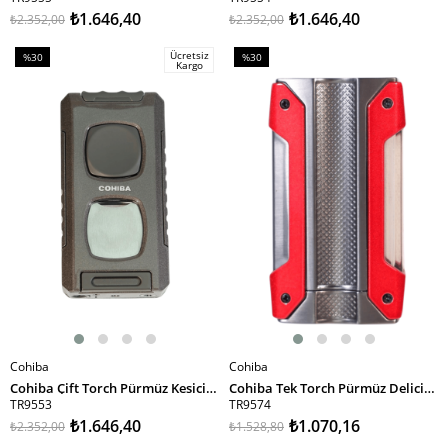
₺1.646,40
₺1.646,40
₺2.352,00
₺2.352,00
Ücretsiz
%30
%30
Kargo
İndirim
İndirim
%30İndirim
%30İndirim
Cohiba
Cohiba
SEPETE EKLE
SEPETE EKLE
Cohiba Çift Torch Pürmüz Kesici & Delici & İğneli Kahverengi Metal Puro Çakmağı
Cohiba Tek Torch Pürmüz Delicili Kırmızı Gunmetal Metal Puro Çakmağı
TR9553
TR9574
₺1.646,40
₺1.070,16
₺2.352,00
₺1.528,80