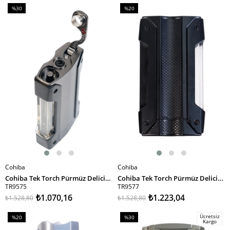
%30
%20
İndirim
İndirim
%30İndirim
%20İndirim
Cohiba
Cohiba
SEPETE EKLE
SEPETE EKLE
Cohiba Tek Torch Pürmüz Delicili Siyah Gunmetal Metal Puro Çakmağı
Cohiba Tek Torch Pürmüz Delicili Siyah Metal Puro Çakmağı
TR9575
TR9577
₺1.070,16
₺1.223,04
₺1.528,80
₺1.528,80
Ücretsiz
%20
%30
Kargo
İndirim
İndirim