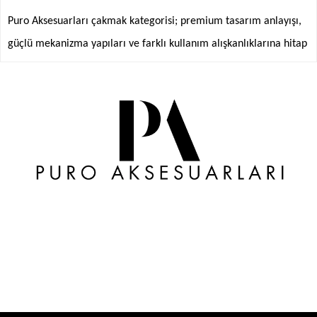
Puro Aksesuarları çakmak kategorisi; premium tasarım anlayışı,
güçlü mekanizma yapıları ve farklı kullanım alışkanlıklarına hitap
eden modelleriyle aksesuar kategorilerinin en dikkat çeken ürün
grupları arasında yer almaktadır. Tek torch modellerden quad
flame seçeneklerine, masa tipi tasarımlardan soft flame
serilerine kadar birçok alternatif; materyal kalitesi, ergonomik
kullanım ve koleksiyon odaklı tasarım detaylarıyla öne
çıkmaktadır.
Puro Aksesuarları içerisinde yer alan çakmak modelleri; günlük
kullanım, masaüstü aksesuar koleksiyonları, premium yaşam
alanları ve özel tasarım aksesuar tercihleri için farklı seçenekler
sunmaktadır. Özellikle metal gövdeli jet flame çakmak modelleri,
son yıllarda kullanıcıların en çok araştırdığı premium aksesuar