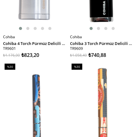
Cohiba
Cohiba
SEPETE EKLE
SEPETE EKLE
Cohiba 4 Torch Pürmüz Delicili Gümüş Metal Puro Çakmağı
Cohiba 3 Torch Pürmüz Delicili Siyah Metal Puro Çakmağı
TR9601
TR9609
₺823,20
₺740,88
₺1.176,00
₺1.058,40
%30
%30
İndirim
İndirim
%30İndirim
%30İndirim