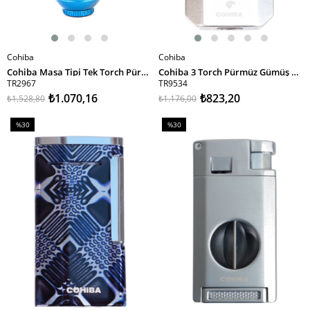
Cohiba
Cohiba
SEPETE EKLE
SEPETE EKLE
Cohiba Masa Tipi Tek Torch Pürmüz Puro Çakmağı
Cohiba 3 Torch Pürmüz Gümüş Metal Puro Çakmağı
TR2967
TR9534
₺1.070,16
₺823,20
₺1.528,80
₺1.176,00
%30
%30
İndirim
İndirim
%30İndirim
%30İndirim