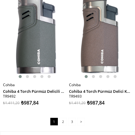
%30İndirim
%30İndirim
Cohiba
Cohiba
SEPETE EKLE
SEPETE EKLE
Cohiba 4 Torch Pürmüz Delicili Haki Metal Puro Çakmağı
Cohiba 4 Torch Pürmüz Delici Kahverengi Metal Puro Çakmağı
TR9492
TR9493
₺987,84
₺987,84
₺1.411,20
₺1.411,20
1
2
3
>